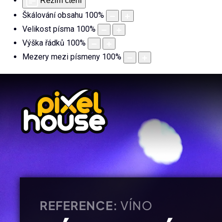
Režim čtení
Škálování obsahu
100
%
Velikost písma
100
%
Výška řádků
100
%
Mezery mezi písmeny
100
%
REFERENCE:
VÍNO