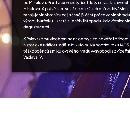
od Mikulova. Před více než čtyřiceti lety se však slavnost
Mikulova. A právě tam se až do dnešních dnů vzdává vínu h
zahajuje vinobraní tu nejkrásnější část práce ve vinohradu 
výrobu burčáku – která skončí v listopadu, kdy většina ví
degustacemi.
K Pálavskému vinobraní se neodmyslitelně váže i připo
historické události z dějin Mikulova. Na podzim roku 140
těžkooděnců z mikulovského hradu vysvobodila z vídeňs
Václava IV.