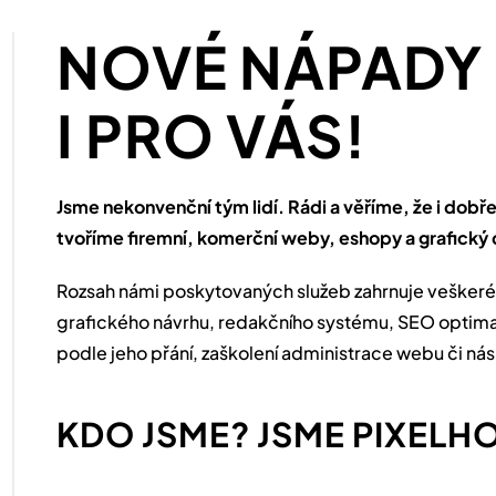
NOVÉ NÁPADY
I PRO VÁS!
Jsme nekonvenční tým lidí. Rádi a věříme, že i dobř
tvoříme firemní, komerční weby, eshopy a grafický 
Rozsah námi poskytovaných služeb zahrnuje veškeré č
grafického návrhu, redakčního systému, SEO optimali
podle jeho přání, zaškolení administrace webu či ná
KDO JSME? JSME PIXELH