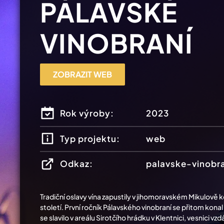
PÁLAVSKÉ
VINOBRANÍ
ZOBRAZIT WEB
Rok výroby:
2023
Typ projektu:
web
Odkaz:
palavske-vinobra
Tradiční oslavy vína zapustily v jihomoravském Mikulově 
století. První ročník Pálavského vinobraní se přitom kona
se slavilo v areálu Sirotčího hrádku v Klentnici, vesnici vz