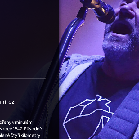
ni.cz
kořeny v minulém
l v roce 1947. Původně
dálené čtyři kilometry