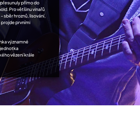
i přesunuly přímo do
old. Pro většinu vinařů
– sběr hroznů, lisování,
n projde prvními
mínka významné
3 jednotka
kého vězení krále